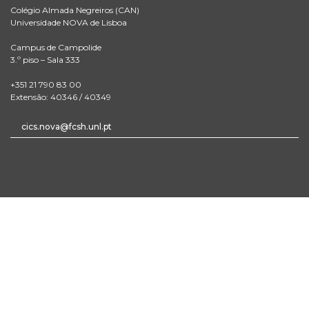
Colégio Almada Negreiros (CAN)
Universidade NOVA de Lisboa
Campus de Campolide
3.º piso – Sala 333
+351 21 790 83 00
Extensão: 40346 / 40349
cics.nova@fcsh.unl.pt