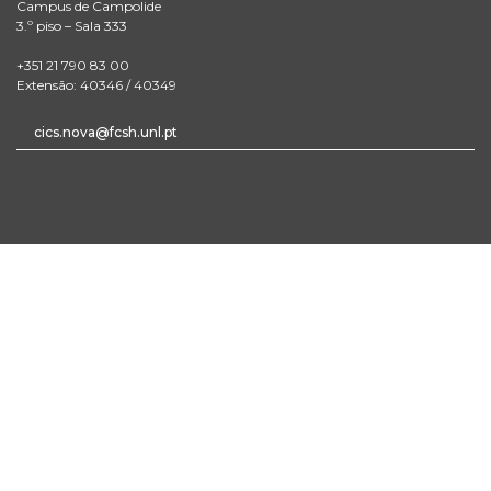
Campus de Campolide
3.º piso – Sala 333
+351 21 790 83 00
Extensão: 40346 / 40349
cics.nova@fcsh.unl.pt