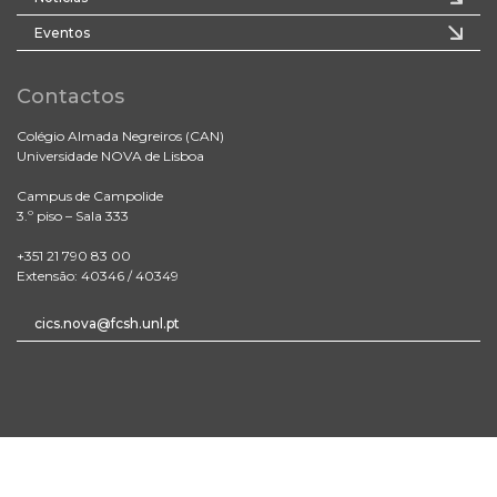
Eventos
Contactos
Colégio Almada Negreiros (CAN)
Universidade NOVA de Lisboa
Campus de Campolide
3.º piso – Sala 333
+351 21 790 83 00
Extensão: 40346 / 40349
cics.nova@fcsh.unl.pt