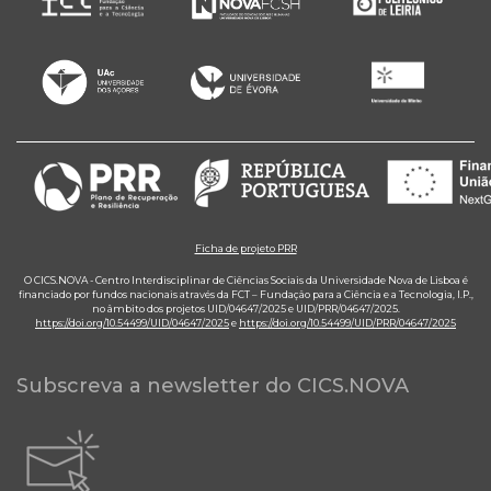
Ficha de projeto PRR
O CICS.NOVA - Centro Interdisciplinar de Ciências Sociais da Universidade Nova de Lisboa é
financiado por fundos nacionais através da FCT – Fundação para a Ciência e a Tecnologia, I.P.,
no âmbito dos projetos UID/04647/2025 e UID/PRR/04647/2025.
https://doi.org/10.54499/UID/04647/2025
e
https://doi.org/10.54499/UID/PRR/04647/2025
Subscreva a newsletter do CICS.NOVA