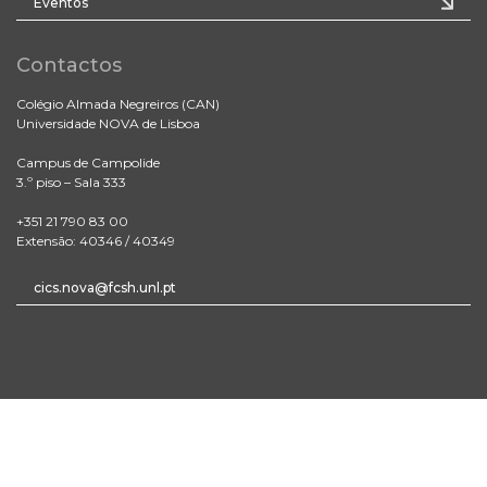
Eventos
Contactos
Colégio Almada Negreiros (CAN)
Universidade NOVA de Lisboa
Campus de Campolide
3.º piso – Sala 333
+351 21 790 83 00
Extensão: 40346 / 40349
cics.nova@fcsh.unl.pt