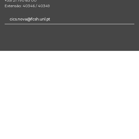
+351 21 790 83 00
Extensão: 40346 / 40349
cics.nova@fcsh.unl.pt