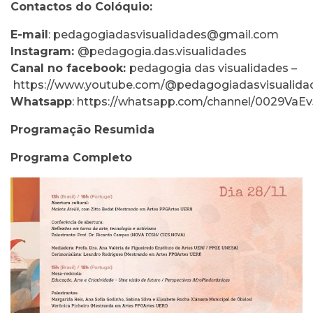
Contactos do Colóquio:
E-mail
:
pedagogiadasvisualidades@gmail.com
Instagram:
@pedagogia.das.visualidades
Canal no facebook:
pedagogia das visualidades –
https://www.youtube.com/@pedagogiadasvisualida
Whatsapp
:
https://whatsapp.com/channel/0029Va
Programação Resumida
Programa Completo