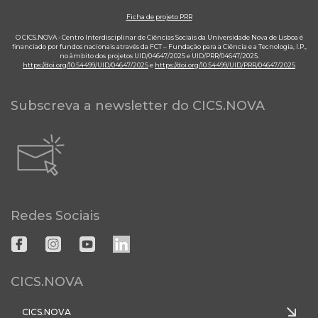
Ficha de projeto PRR
O CICS.NOVA - Centro Interdisciplinar de Ciências Sociais da Universidade Nova de Lisboa é
financiado por fundos nacionais através da FCT – Fundação para a Ciência e a Tecnologia, I.P.,
no âmbito dos projetos UID/04647/2025 e UID/PRR/04647/2025.
https://doi.org/10.54499/UID/04647/2025
e
https://doi.org/10.54499/UID/PRR/04647/2025
Subscreva a newsletter do CICS.NOVA
Redes Sociais
CICS.NOVA
CICS.NOVA