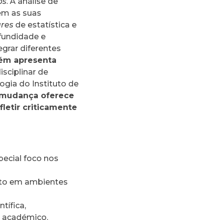
ps
. A análise de
em as suas
ares
de estatística e
ofundidade e
grar diferentes
ém apresenta
isciplinar de
gia do Instituto de
 mudança oferece
letir criticamente
ecial foco nos
nto em ambientes
ntífica,
o académico.