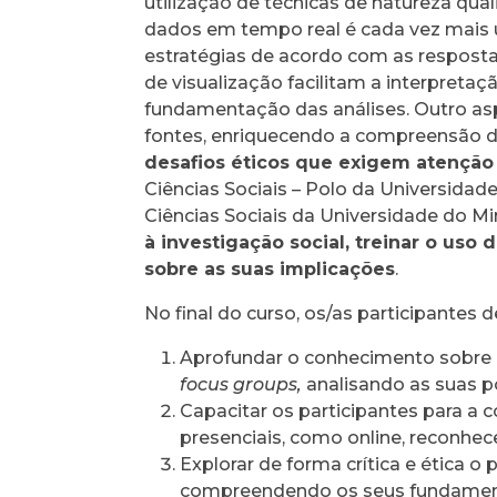
utilização de técnicas de natureza qual
dados em tempo real é cada vez mais u
estratégias de acordo com as respos
de visualização facilitam a interpret
fundamentação das análises. Outro asp
fontes, enriquecendo a compreensão 
desafios éticos que exigem atenção
Ciências Sociais – Polo da Universida
Ciências Sociais da Universidade do M
à investigação social, treinar o us
sobre as suas implicações
.
No final do curso, os/as participantes 
Aprofundar o conhecimento sobre m
focus groups,
analisando as suas p
Capacitar os participantes para a
presenciais, como online, reconhe
Explorar de forma crítica e ética o po
compreendendo os seus fundament