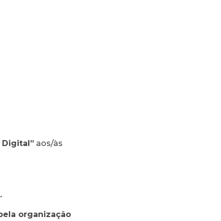
Digital”
aos/às
6.
pela organização