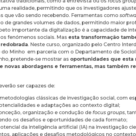
itativa tradicionais, como a entrevista ou os
focus grou
ma realidade, permitindo que os investigadores ajust
tas que vão sendo recebendo. Ferramentas como
softw
ação de grandes volumes de dados, permitindo maior pr
eto importante da digitalização é a capacidade de inte
dos fenómenos sociais. Mas
esta transformação tamb
 redobrada
. Neste curso, organizado pelo Centro Interd
de do Minho em parceria com o Departamento de Sociolo
inho, pretende-se mostrar as
oportunidades que esta
o de novas abordagens e ferramentas, mas também ref
deverão ser capazes de:
etodologias clássicas de investigação social, com esp
otencialidades e adaptações ao contexto digital;
 conceção, organização e condução de
focus groups
, ta
cendo os desafios e oportunidades de cada formato;
tencial da inteligência artificial (IA) na investigação cie
os, aplicações e desafios metodológicos no context