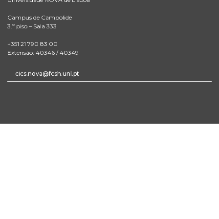
Campus de Campolide
3.º piso – Sala 333
+351 21 790 83 00
Extensão: 40346 / 40349
cics.nova@fcsh.unl.pt