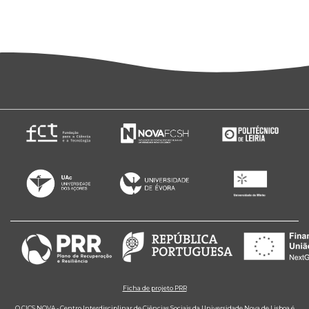
Ficha de projeto PRR
O CICS.NOVA - Centro Interdisciplinar de Ciências Sociais da Universidade Nova de Lisboa é