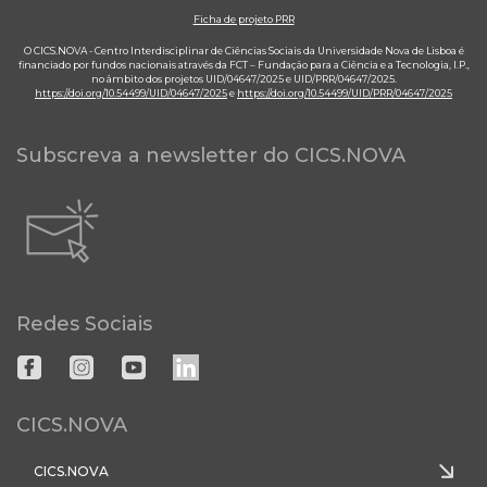
Ficha de projeto PRR
O CICS.NOVA - Centro Interdisciplinar de Ciências Sociais da Universidade Nova de Lisboa é
financiado por fundos nacionais através da FCT – Fundação para a Ciência e a Tecnologia, I.P.,
no âmbito dos projetos UID/04647/2025 e UID/PRR/04647/2025.
https://doi.org/10.54499/UID/04647/2025
e
https://doi.org/10.54499/UID/PRR/04647/2025
Subscreva a newsletter do CICS.NOVA
Redes Sociais
CICS.NOVA
CICS.NOVA