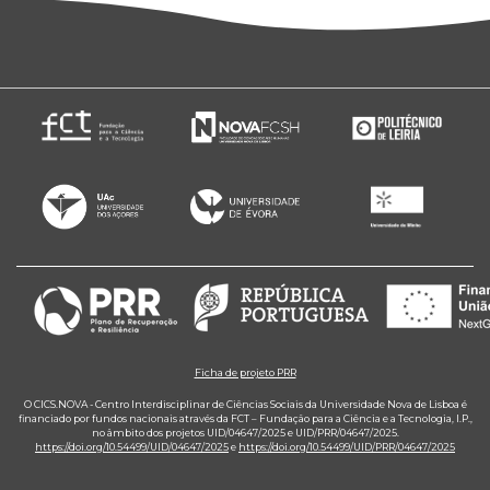
Ficha de projeto PRR
O CICS.NOVA - Centro Interdisciplinar de Ciências Sociais da Universidade Nova de Lisboa é
financiado por fundos nacionais através da FCT – Fundação para a Ciência e a Tecnologia, I.P.,
no âmbito dos projetos UID/04647/2025 e UID/PRR/04647/2025.
https://doi.org/10.54499/UID/04647/2025
e
https://doi.org/10.54499/UID/PRR/04647/2025