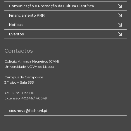
Comunicação e Promoção da Cultura Científica
Financiamento PRR
Notícias
Eventos
Contactos
Colégio Almada Negreiros (CAN)
Universidade NOVA de Lisboa
Campus de Campolide
3.º piso – Sala 333
+351 21 790 83 00
Extensão: 40346 / 40349
cics.nova@fcsh.unl.pt