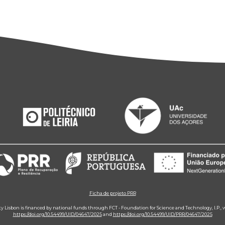
Ficha de projeto PRR
ity Lisbon is financed by national funds through FCT - Foundation for Science and Technology, I.P.,
https://doi.org/10.54499/UID/04647/2025
and
https://doi.org/10.54499/UID/PRR/04647/2025