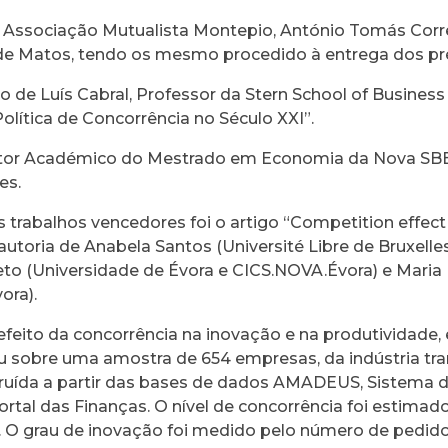
a Associação Mutualista Montepio, António Tomás Corre
e Matos, tendo os mesmo procedido à entrega dos pr
 de Luís Cabral, Professor da Stern School of Busines
Política de Concorrência no Século XXI”.
ctor Académico do Mestrado em Economia da Nova SBE,
es.
os trabalhos vencedores foi o artigo “Competition effec
autoria de Anabela Santos (Université Libre de Bruxelles
 Neto (Universidade de Évora e CICS.NOVA.Évora) e Mari
ora).
efeito da concorrência na inovação e na produtividade,
diu sobre uma amostra de 654 empresas, da indústria tr
struída a partir das bases de dados AMADEUS, Sistema 
rtal das Finanças. O nível de concorrência foi estima
l. O grau de inovação foi medido pelo número de pedido