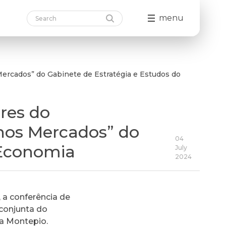
menu
ercados” do Gabinete de Estratégia e Estudos do
res do
nos Mercados” do
04
 Economia
July
2024
 a conferência de
a conjunta do
ta Montepio.