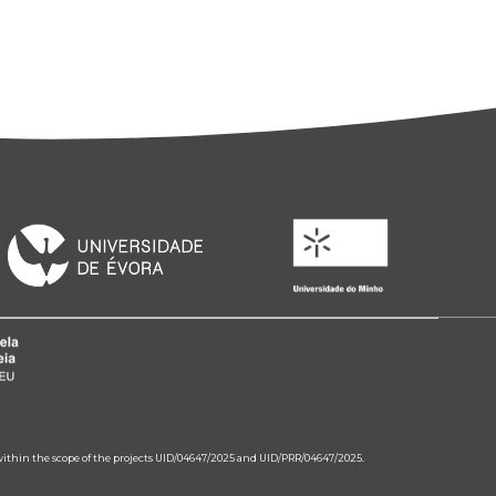
 within the scope of the projects UID/04647/2025 and UID/PRR/04647/2025.