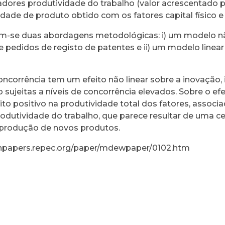
adores produtividade do trabalho (valor acrescentado p
idade de produto obtido com os fatores capital físico 
am-se duas abordagens metodológicas: i) um modelo nã
 pedidos de registo de patentes e ii) um modelo linear 
oncorrência tem um efeito não linear sobre a inovação, 
 sujeitas a níveis de concorrência elevados. Sobre o ef
eito positivo na produtividade total dos fatores, assoc
odutividade do trabalho, que parece resultar de uma cer
produção de novos produtos.
onpapers.repec.org/paper/mdewpaper/0102.htm