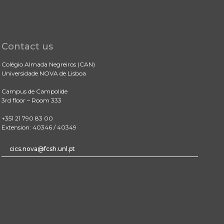
Contact us
Colégio Almada Negreiros (CAN)
Universidade NOVA de Lisboa
Campus de Campolide
3rd floor – Room 333
+351 21 790 83 00
Extension: 40346 / 40349
cics.nova@fcsh.unl.pt