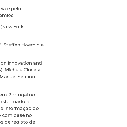
ia e pelo
émios.
s (New York
 Steffen Hoernig e
t on innovation and
), Michele Cincera
a Manuel Serrano
 em Portugal no
ansformadora,
de Informação do
do com base no
s de registo de