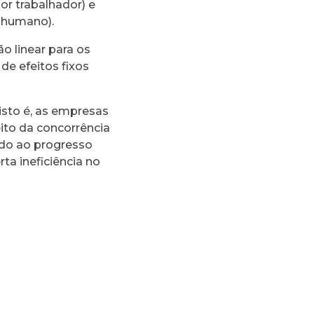
or trabalhador) e
e humano).
o linear para os
de efeitos fixos
isto é, as empresas
eito da concorrência
iado ao progresso
ta ineficiência no