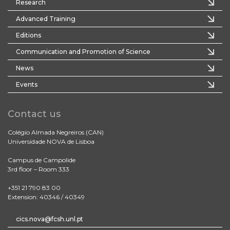
Research
Advanced Training
Editions
Communication and Promotion of Science
News
Events
Contact us
Colégio Almada Negreiros (CAN)
Universidade NOVA de Lisboa
Campus de Campolide
3rd floor – Room 333
+351 21 790 83 00
Extension: 40346 / 40349
cics.nova@fcsh.unl.pt