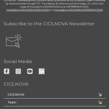
CICS.NOVA – Interdisciplinary Centre of Social Sciences of NOVA University Lisbon is financed
by national funds through FCT - Foundation for Science and Technology, I.P., within the
scope of the projects UID/04647/2025 and UID/PRR/04647/2025.
https://doi.org/10.54499/UID/04647/2025
and
https://doi.org/10.54499/UID/PRR/04647/2025
Subscribe to the CICS.NOVA Newsletter
Social Media
CICS.NOVA
CICS.NOVA
Team