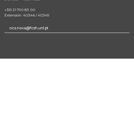
+351 21 790 83 00
Extension: 40346 / 40349
cics.nova@fcsh.unl.pt