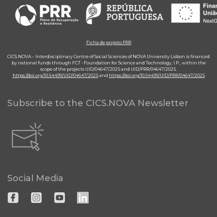
Ficha de projeto PRR
CICS.NOVA – Interdisciplinary Centre of Social Sciences of NOVA University Lisbon is financed
by national funds through FCT - Foundation for Science and Technology, I.P., within the
scope of the projects UID/04647/2025 and UID/PRR/04647/2025.
https://doi.org/10.54499/UID/04647/2025
and
https://doi.org/10.54499/UID/PRR/04647/2025
Subscribe to the CICS.NOVA Newsletter
Social Media