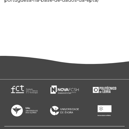
portuguesa-na-base-de-dados-da-epta/