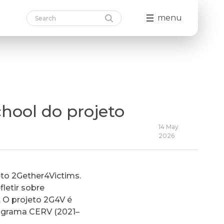
menu
hool do projeto
14 May
2026
eto 2Gether4Victims.
fletir sobre
. O projeto 2G4V é
rograma CERV (2021–