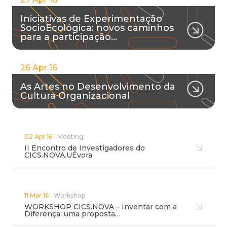
Iniciativas de Experimentação
SocioEcológica: novos caminhos
para a participação…
26 Apr 16
As Artes no Desenvolvimento da
Cultura Organizacional
02 Apr 16
Meeting
II Encontro de Investigadores do
CICS.NOVA.UÉvora
11 Mar 16
Workshop
WORKSHOP CICS.NOVA – Inventar com a
Diferença: uma proposta…