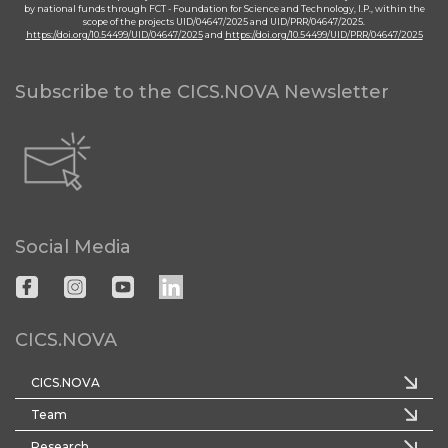
by national funds through FCT - Foundation for Science and Technology, I.P., within the
scope of the projects UID/04647/2025 and UID/PRR/04647/2025.
https://doi.org/10.54499/UID/04647/2025
and
https://doi.org/10.54499/UID/PRR/04647/2025
Subscribe to the CICS.NOVA Newsletter
Social Media
CICS.NOVA
CICS.NOVA
Team
Research