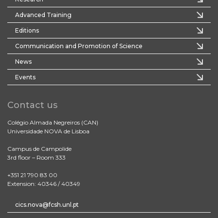
Advanced Training
Editions
Communication and Promotion of Science
News
Events
Contact us
Colégio Almada Negreiros (CAN)
Universidade NOVA de Lisboa
Campus de Campolide
3rd floor – Room 333
+351 21 790 83 00
Extension: 40346 / 40349
cics.nova@fcsh.unl.pt