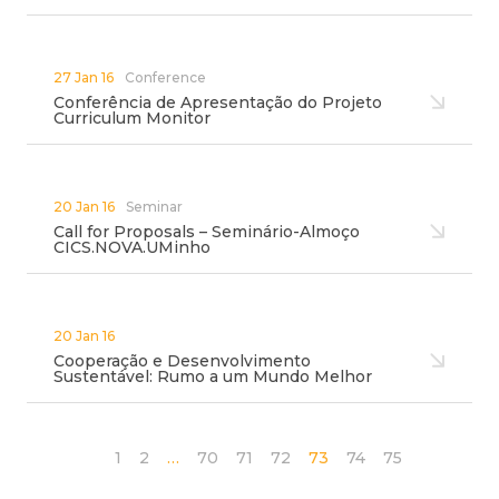
27 Jan 16
Conference
Conferência de Apresentação do Projeto
Curriculum Monitor
20 Jan 16
Seminar
Call for Proposals – Seminário-Almoço
CICS.NOVA.UMinho
20 Jan 16
Cooperação e Desenvolvimento
Sustentável: Rumo a um Mundo Melhor
1
2
…
70
71
72
73
74
75