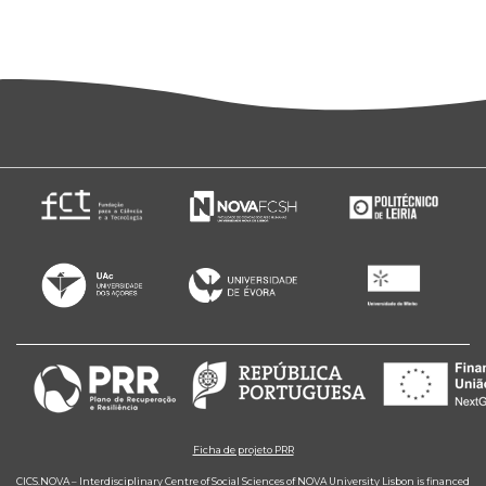
Ficha de projeto PRR
CICS.NOVA – Interdisciplinary Centre of Social Sciences of NOVA University Lisbon is financed