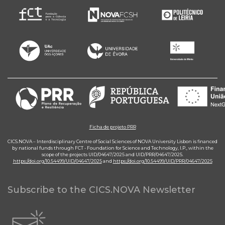
Ficha de projeto PRR
CICS.NOVA – Interdisciplinary Centre of Social Sciences of NOVA University Lisbon is financed
by national funds through FCT - Foundation for Science and Technology, I.P., within the
scope of the projects UID/04647/2025 and UID/PRR/04647/2025.
https://doi.org/10.54499/UID/04647/2025
and
https://doi.org/10.54499/UID/PRR/04647/2025
Subscribe to the CICS.NOVA Newsletter