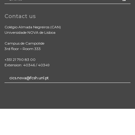
Contact us
Colégio Almada Negreiros (CAN)
Universidade NOVA de Lisboa
Campus de Campolide
3rd floor – Room 333
+351 21 790 83 00
Extension: 40346 / 40349
cics.nova@fcsh.unl.pt