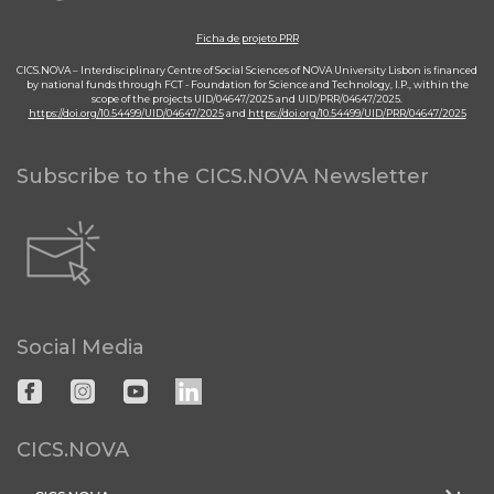
Ficha de projeto PRR
CICS.NOVA – Interdisciplinary Centre of Social Sciences of NOVA University Lisbon is financed
by national funds through FCT - Foundation for Science and Technology, I.P., within the
scope of the projects UID/04647/2025 and UID/PRR/04647/2025.
https://doi.org/10.54499/UID/04647/2025
and
https://doi.org/10.54499/UID/PRR/04647/2025
Subscribe to the CICS.NOVA Newsletter
Social Media
CICS.NOVA