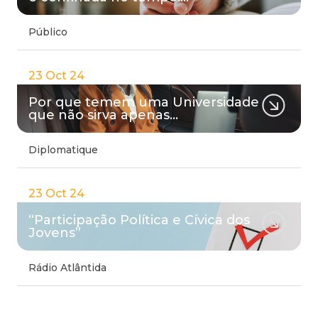
Público
23 Oct 24
Por que temem uma Universidade
que não sirva apenas…
Diplomatique
23 Oct 24
“Participação Política e Cívica dos
Jovens”
Rádio Atlântida