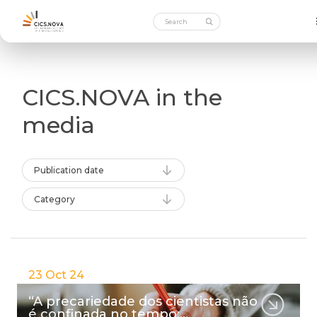
CICS.NOVA in the
media
Publication date
Category
23 Oct 24
“A precariedade dos cientistas não
é confinada no tempo:…