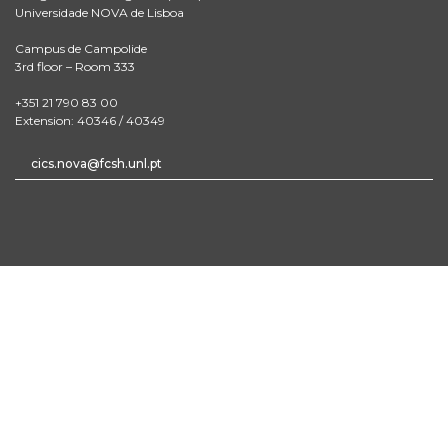
Universidade NOVA de Lisboa
Campus de Campolide
3rd floor – Room 333
+351 21 790 83 00
Extension: 40346 / 40349
cics.nova@fcsh.unl.pt