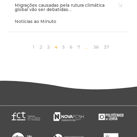
Migrações causadas pela rutura climática
global vão ser debatidas…
Notícias ao Minuto
1
2
3
4
5
6
7
…
36
37