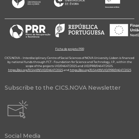
Ficha de projeto PRR
CICS.NOVA – Interdisciplinary Centre of Social Sciences of NOVA University Lisbon is financed
by national funds through FCT - Foundation for Science and Technology, I.P., within the
scope of the projects UID/04647/2025 and UID/PRR/04647/2025.
https://doi.org/10.54499/UID/04647/2025
and
https://doi.org/10.54499/UID/PRR/04647/2025
Subscribe to the CICS.NOVA Newsletter
Social Media