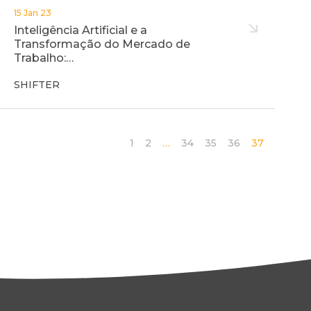
15 Jan 23
Inteligência Artificial e a
Transformação do Mercado de
Trabalho:…
SHIFTER
1
2
…
34
35
36
37