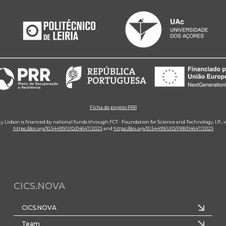
Ficha de projeto PRR
ity Lisbon is financed by national funds through FCT - Foundation for Science and Technology, I.P.,
https://doi.org/10.54499/UID/04647/2025
and
https://doi.org/10.54499/UID/PRR/04647/2025
CICS.NOVA
CICS.NOVA
Team