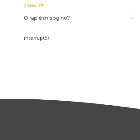
09 Nov 23
O rap é misógino?
Interruptor