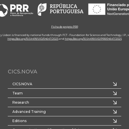
Ficha de projeto PRR
ity Lisbon is financed by national funds through FCT - Foundation for Science and Technology, I.P.,
https://doi.org/10.54499/UID/04647/2025
and
https://doi.org/10.54499/UID/PRR/04647/2025
CICS.NOVA
CICS.NOVA
Team
Research
Advanced Training
Editions