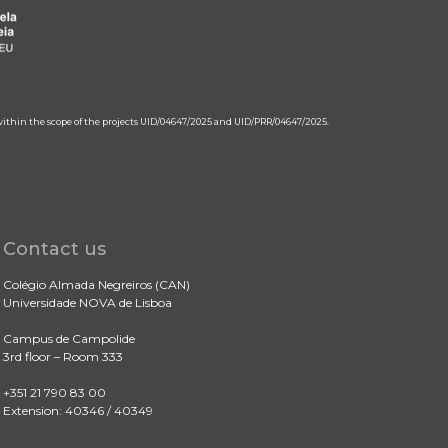
 within the scope of the projects UID/04647/2025 and UID/PRR/04647/2025.
Contact us
Colégio Almada Negreiros (CAN)
Universidade NOVA de Lisboa
Campus de Campolide
3rd floor – Room 333
+351 21 790 83 00
Extension: 40346 / 40349