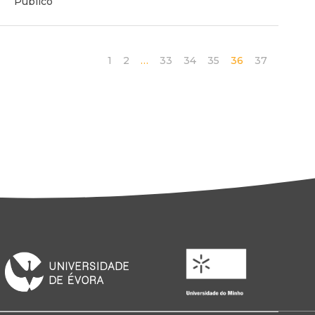
Público
1
2
…
33
34
35
36
37