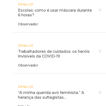
09 Nov 23
Escolas: como é usar máscara durante
6 horas?
Observador
09 Nov 23
Trabalhadores de cuidados: os heróis
invisíveis da COVID-19
Observador
09 Nov 23
“A minha querida avó feminista.” A
herança das sufragistas…