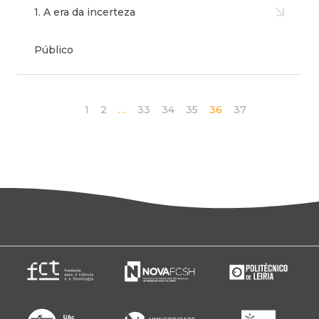
1. A era da incerteza
Público
1
2
…
33
34
35
36
37