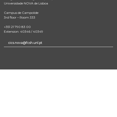
Universidade NOVA de Lisboa
Campus de Campolide
3rd floor – Room 333
+351 21 790 83 00
Extension: 40346 / 40349
cics.nova@fcsh.unl.pt