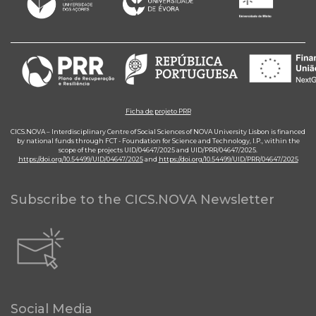
Ficha de projeto PRR
CICS.NOVA – Interdisciplinary Centre of Social Sciences of NOVA University Lisbon is financed
by national funds through FCT - Foundation for Science and Technology, I.P., within the
scope of the projects UID/04647/2025 and UID/PRR/04647/2025.
https://doi.org/10.54499/UID/04647/2025
and
https://doi.org/10.54499/UID/PRR/04647/2025
Subscribe to the CICS.NOVA Newsletter
Social Media