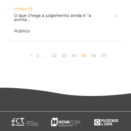
09 Nov 23
O que chega a julgamento ainda é “a
ponta…
Público
1
2
…
32
33
34
35
36
37