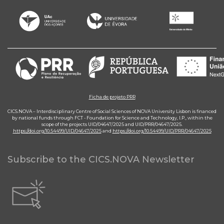
Ficha de projeto PRR
CICS.NOVA – Interdisciplinary Centre of Social Sciences of NOVA University Lisbon is financed
by national funds through FCT - Foundation for Science and Technology, I.P., within the
scope of the projects UID/04647/2025 and UID/PRR/04647/2025.
https://doi.org/10.54499/UID/04647/2025
and
https://doi.org/10.54499/UID/PRR/04647/2025
Subscribe to the CICS.NOVA Newsletter