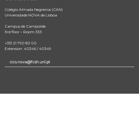
Colégio Almada Negreiros (CAN)
Universidade NOVA de Lisboa
Campus de Campolide
3rd floor – Room 333
+351 21 790 83 00
Extension: 40346 / 40349
cics.nova@fcsh.unl.pt