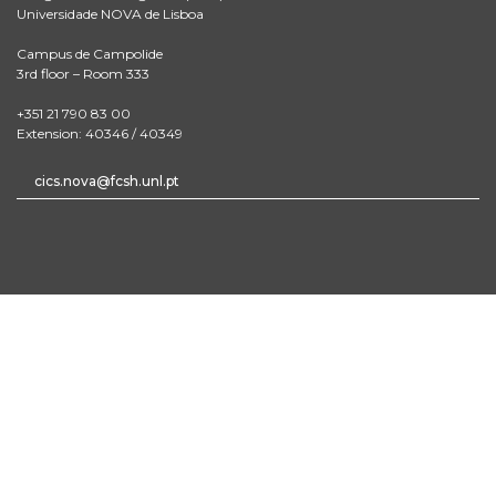
Universidade NOVA de Lisboa
Campus de Campolide
3rd floor – Room 333
+351 21 790 83 00
Extension: 40346 / 40349
cics.nova@fcsh.unl.pt