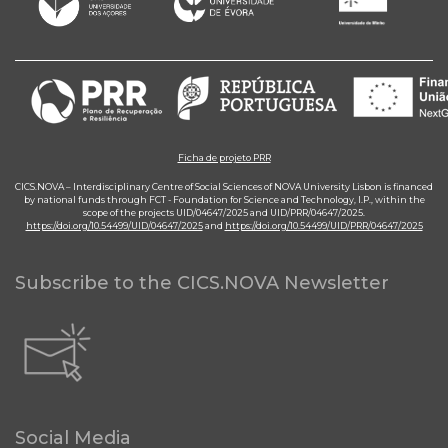
Ficha de projeto PRR
CICS.NOVA – Interdisciplinary Centre of Social Sciences of NOVA University Lisbon is financed
by national funds through FCT - Foundation for Science and Technology, I.P., within the
scope of the projects UID/04647/2025 and UID/PRR/04647/2025.
https://doi.org/10.54499/UID/04647/2025
and
https://doi.org/10.54499/UID/PRR/04647/2025
Subscribe to the CICS.NOVA Newsletter
Social Media