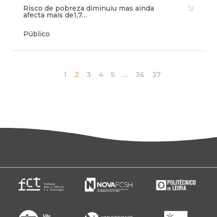
Risco de pobreza diminuiu mas ainda
afecta mais de1,7…
Público
1
2
3
4
5
…
36
37