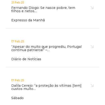
21 Feb 25
Fernando Diogo: Se nasce pobre, tem
filhos e netos…
Expresso da Manhã
17 Feb 25
“Apesar do muito que progrediu, Portugal
continua patriarcal” –…
Diário de Notícias
17 Feb 25
Dalila Cerejo: “a proteção às vítimas [tem]
custos muito…
Sábado