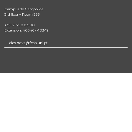
Campus de Campolide
3rd floor – Room 333
+351 21 790 83 00
Extension: 40346 / 40349
cics.nova@fcsh.unl.pt