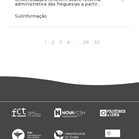
administrativa das freguesias a partir…
Sulinformação
1
2
3
4
…
29
30