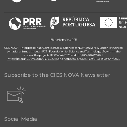
Ficha de projeto PRR
CICS.NOVA – Interdisciplinary Centre of Social Sciences of NOVA University Lisbon is financed
by national funds through FCT - Foundation for Science and Technology, I.P., within the
scope of the projects UID/04647/2025 and UID/PRR/04647/2025.
https://doi.org/10.54499/UID/04647/2025
and
https://doi.org/10.54499/UID/PRR/04647/2025
Subscribe to the CICS.NOVA Newsletter
Social Media