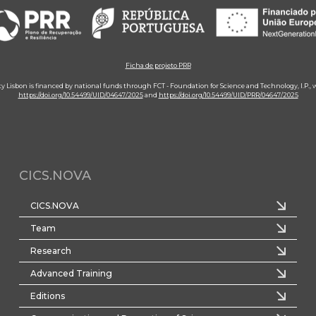
Ficha de projeto PRR
ity Lisbon is financed by national funds through FCT - Foundation for Science and Technology, I.P.,
https://doi.org/10.54499/UID/04647/2025
and
https://doi.org/10.54499/UID/PRR/04647/2025
CICS.NOVA
CICS.NOVA
Team
Research
Advanced Training
Editions