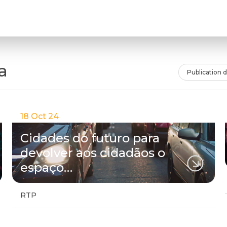
a
Publication 
18 Oct 24
Cidades do futuro para
devolver aos cidadãos o
espaço…
RTP