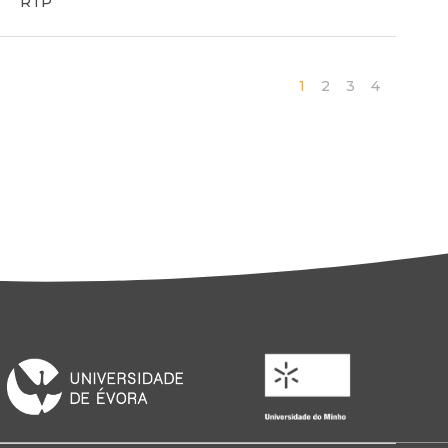
RTP
1
2
3
4