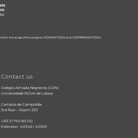
 within the scope of the projects UID/04647/2025 and UID/PRR/04647/2025.
Contact us
Colégio Almada Negreiros (CAN)
Universidade NOVA de Lisboa
Campus de Campolide
3rd floor – Room 333
+351 21 790 83 00
Extension: 40346 / 40349