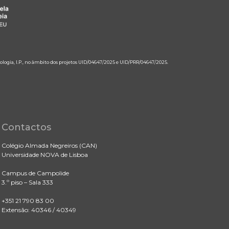
ologia, I.P., no âmbito dos projetos UID/04647/2025 e UID/PRR/04647/2025.
Contactos
Colégio Almada Negreiros (CAN)
Universidade NOVA de Lisboa
Campus de Campolide
3.º piso – Sala 333
+351 21 790 83 00
Extensão: 40346 / 40349