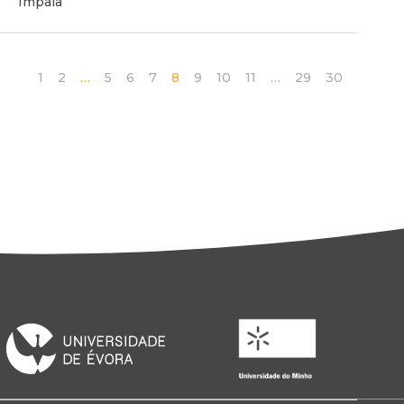
Impala
1
2
…
5
6
7
8
9
10
11
…
29
30