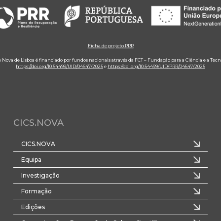
Ficha de projeto PRR
e Nova de Lisboa é financiado por fundos nacionais através da FCT – Fundação para a Ciência e a Tecn
https://doi.org/10.54499/UID/04647/2025
e
https://doi.org/10.54499/UID/PRR/04647/2025
CICS.NOVA
CICS.NOVA
Equipa
Investigação
Formação
Edições