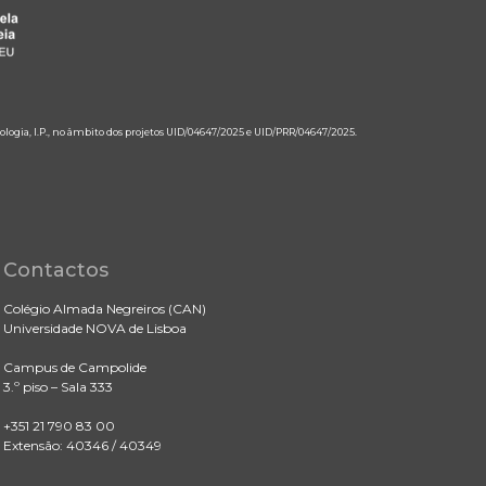
ologia, I.P., no âmbito dos projetos UID/04647/2025 e UID/PRR/04647/2025.
Contactos
Colégio Almada Negreiros (CAN)
Universidade NOVA de Lisboa
Campus de Campolide
3.º piso – Sala 333
+351 21 790 83 00
Extensão: 40346 / 40349