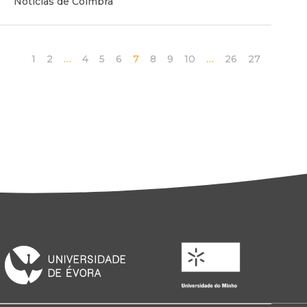
Notícias de Coimbra
1
2
…
4
5
6
7
8
9
10
…
26
27