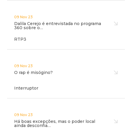
09 Nov 23
Dalila Cerejo é entrevistada no programa
360 sobre o…
RTP3
09 Nov 23
O rap é misógino?
Interruptor
09 Nov 23
Há boas excepções, mas o poder local
ainda desconfia…