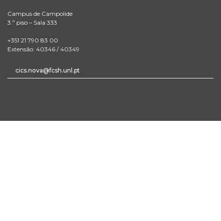
Campus de Campolide
3.º piso – Sala 333
+351 21 790 83 00
Extensão: 40346 / 40349
cics.nova@fcsh.unl.pt