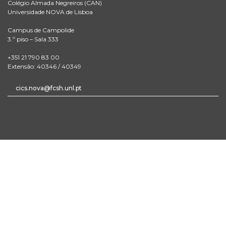
Colégio Almada Negreiros (CAN)
Universidade NOVA de Lisboa
Campus de Campolide
3.º piso – Sala 333
+351 21 790 83 00
Extensão: 40346 / 40349
cics.nova@fcsh.unl.pt