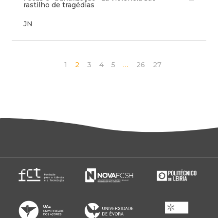
rastilho de tragédias
JN
1
2
3
4
5
…
26
27